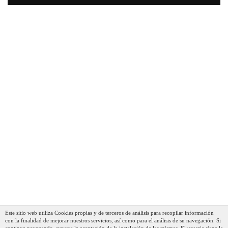
Swan Nordic Tostadora Pan Ranura Ancha 2
Rebanadas, 3 Funciones, 6 Niveles De Tostado, Diseño
Moderno Acero Inoxidable, Tirador Efecto Madera, Gris
Mate
79,90 €
53,91 €
AÑADIR AL CARRITO
Este sitio web utiliza Cookies propias y de terceros de análisis para recopilar información
con la finalidad de mejorar nuestros servicios, así como para el análisis de su navegación. Si