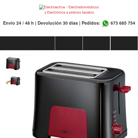
Envío 24 / 48 h | Devolución 30 días | Pedidos:
673 685 754