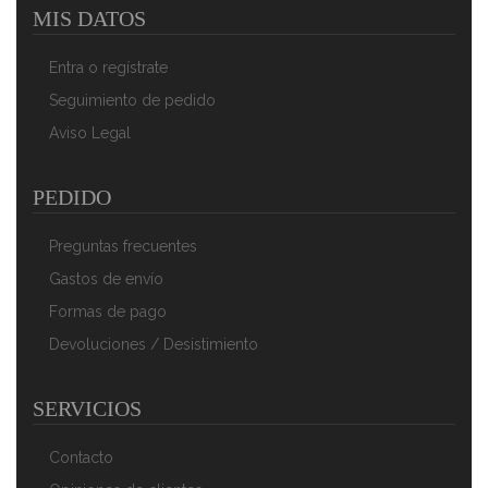
MIS DATOS
Bomann 1577 - Tostadora De 2 Ranuras, 3 Funciones,
Calienta Panecillos, 870 W, Color Blanco
Entra o regístrate
44,90 €
29,90 €
Seguimiento de pedido
AÑADIR AL CARRITO
Aviso Legal
PEDIDO
Preguntas frecuentes
Gastos de envío
Formas de pago
Devoluciones / Desistimiento
Clatronic TA 3620 - Tostadora De 2 Ranuras, 3
SERVICIOS
Funciones, Calienta Panecillos, 850 W, Acero Inoxidable
65,90 €
45,90 €
Contacto
AÑADIR AL CARRITO