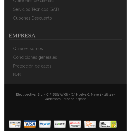
Opiniones de clientes
Servicios Técnicos (SAT)
Cupones Descuento
EMPRESA
Quiénes somos
Condiciones generales
Protección de datos
Swan Nordic Tostadora Pan Ranura Ancha 2
B2B
Rebanadas, 3 Funciones, 6 Niveles De Tostado, Diseño
Moderno Acero Inoxidable, Tirador Efecto Madera,
Verde Mate
Electroactiva, S.L. - CIF B86174968 - C/ Huelva 6, Nave 1 - 28343 -
79,90 €
54,90 €
Valdemoro - Madrid España
AÑADIR AL CARRITO