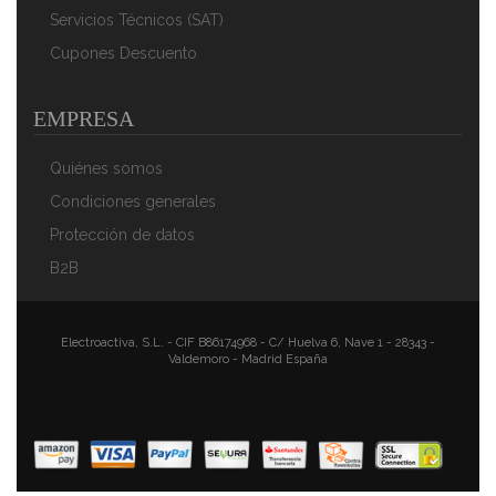
Servicios Técnicos (SAT)
Cupones Descuento
EMPRESA
Quiénes somos
Condiciones generales
Protección de datos
B2B
Electroactiva, S.L. - CIF B86174968 - C/ Huelva 6, Nave 1 - 28343 -
Valdemoro - Madrid España