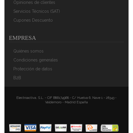
Opiniones de clientes
Servicios Técnicos (SAT)
Cupones Descuento
EMPRESA
Quiénes somos
Condiciones generales
Protección de datos
B2B
Electroactiva, S.L. - CIF B86174968 - C/ Huelva 6, Nave 1 - 28343 -
Valdemoro - Madrid España