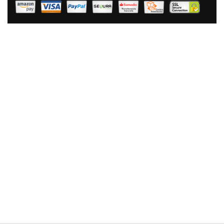
Mesko MS8146 Báscula De Baño Digital Bioimpedancia,
Análisis Corporal, IMC, Grasa, Peso Óseo, Músculo,
Agua, Alta Precisión Hasta 180Kg, Vidrio Templado Y
Acero Inoxidable, Apagado Automático
39,90 €
26,93 €
AÑADIR AL CARRITO