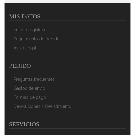
MIS DATOS
ADLER AD-8121 Báscula De Baño Digital, Profesional,
150 Kg, Vidrio Templado, Alta Precisión, Apagado
Entra o regístrate
Automático
30,90 €
19,90 €
Seguimiento de pedido
Aviso Legal
AÑADIR AL CARRITO
PEDIDO
Preguntas frecuentes
Gastos de envío
Formas de pago
Devoluciones / Desistimiento
SERVICIOS
ADLER AD-8124 Báscula De Baño Digital, Profesional,
150 Kg, Vidrio Templado, Alta Precisión, Apagado