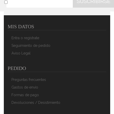
SUSCRIBIRSE
MIS DATOS
ADLER AD-8121 Báscula De Baño Digital, Profesional,
150 Kg, Vidrio Templado, Alta Precisión, Apagado
Entra o regístrate
Automático
30,90 €
19,90 €
Seguimiento de pedido
Aviso Legal
AÑADIR AL CARRITO
PEDIDO
Preguntas frecuentes
Gastos de envío
Formas de pago
Devoluciones / Desistimiento