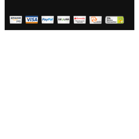
25,92 €
16,44 €
AÑADIR AL CARRITO
Mesko MS8146 Báscula De Baño Digital Bioimpedancia,
Análisis Corporal, IMC, Grasa, Peso Óseo, Músculo,
Agua, Alta Precisión Hasta 180Kg, Vidrio Templado Y
Acero Inoxidable, Apagado Automático
39,90 €
26,93 €
AÑADIR AL CARRITO