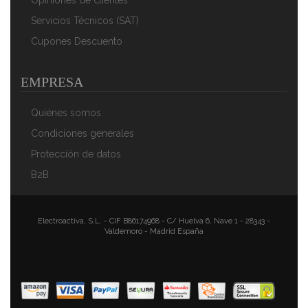
Opiniones de clientes
Bajo Consumo Agua Y Energía, Gris/Blanco
156,88 €
114,66 €
Servicios Técnicos (SAT)
Cupones Descuento
AÑADIR AL CARRITO
EMPRESA
Quiénes somos
Condiciones generales
Protección de datos
B2B
Electroactiva, S.L. - CIF B86174968 - C/ Huelva 6, Nave 1 - 28343 -
Valdemoro - Madrid España
Briebe Camp Mini Lavadora Portátil Con Centrifugado,
Camping, Capacidad Ropa 3Kg, Ideal Viajes, Camper Y
Autocaravanas, 2 Compartimentos, Carga Superior,
Bajo Consumo Agua Y Energía, Azul/Blanco
156,88 €
114,66 €