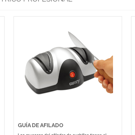
GUÍA DE AFILADO
Las muescas del afilador de cuchillos tienen el