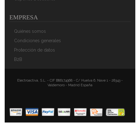
EMPRESA
Quiénes somos
Condiciones generales
Protección de datos
B2B
Electroactiva, S.L. - CIF B86174968 - C/ Huelva 6, Nave 1 - 28343 -
Valdemoro - Madrid España