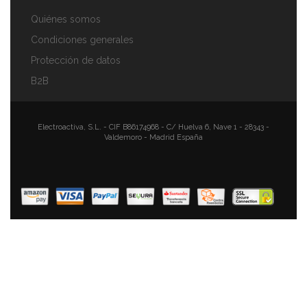
Quiénes somos
Condiciones generales
Protección de datos
B2B
Electroactiva, S.L. - CIF B86174968 - C/ Huelva 6, Nave 1 - 28343 -
Valdemoro - Madrid España