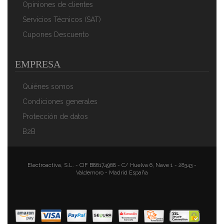
Opiniones de clientes
Servicios Técnicos (SAT)
Cupones Descuento
EMPRESA
Quiénes somos
Condiciones generales
Protección de datos
B2B
Electroactiva, S.L. - CIF B86174968 - C/ Huelva 6, Nave 1 - 28343 -
Valdemoro - Madrid España