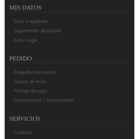
MIS DATOS
Briebe Estantería Almacenaje Libros, Muebles Salón Y
Oficina Modernos, Librería 75x50x24,5 Cm (Alto X
Entra o regístrate
Ancho X Profundo) Habitación Infantil Y Juvenil, 2
Baldas, Nova Roble Cambrian
Seguimiento de pedido
54,37 €
37,78 €
Aviso Legal
AÑADIR AL CARRITO
PEDIDO
Preguntas frecuentes
Gastos de envío
Formas de pago
Devoluciones / Desistimiento
SERVICIOS
Contacto