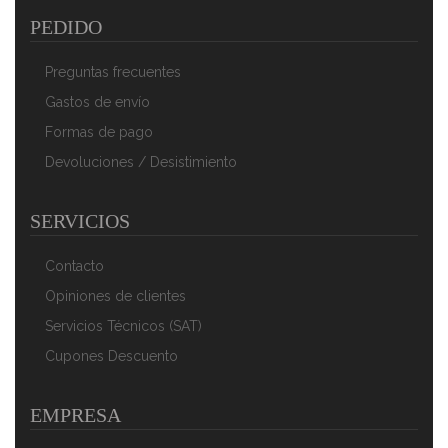
PEDIDO
Preguntas frecuentes
Gastos de envío
Formas de pago
Devoluciones / Desistimiento
AEG Plancha De Pelo HC 5680 Roja
27,90 €
17,90 €
SERVICIOS
AÑADIR AL CARRITO
Contacto
Opiniones de clientes
Servicios Técnicos (SAT)
Cupones Descuento
EMPRESA