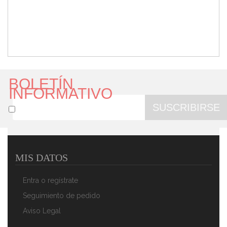
BOLETÍN
INFORMATIVO
SUSCRIBIRSE
MIS DATOS
AEG Plancha De Pelo HC 5680 Lila
27,90 €
16,90 €
Entra o regístrate
AÑADIR AL CARRITO
Seguimiento de pedido
Aviso Legal