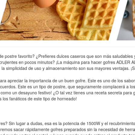
o de postre favorito? ¿Prefieres dulces caseros que son más saludable
e crujientes en pocos minutos? ¡La máquina para hacer gofres ADLER A
ico, la simplicidad de uso y almacenamiento son sus mayores ventajas. ¡
ara apreciar la importancia de un buen gofre. Este es uno de los sabo
 recuerdos. Este es un tipo de postre, que seguramente complacerá a l
lo como un desayuno festivo! ¿O tal vez tienes una receta secreta pa
s los fanáticos de este tipo de horneado!
s? Sin lugar a dudas, esa es la potencia de 1500W y el recubrimiento 
remos sacar rápidamente gofres preparados sin la necesidad de herram