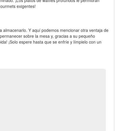
minado. ¡Los platos de waffles profundos le permitirán
 gourmets exigentes!
ara almacenarlo. Y aquí podemos mencionar otra ventaja de
e permanecer sobre la mesa y, gracias a su pequeño
da! ¡Solo espere hasta que se enfríe y límpielo con un