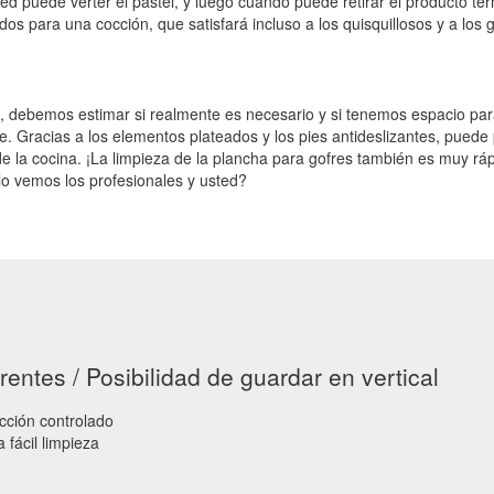
ed puede verter el pastel, y luego cuando puede retirar el producto ter
dos para una cocción, que satisfará incluso a los quisquillosos y a los
na, debemos estimar si realmente es necesario y si tenemos espacio p
e. Gracias a los elementos plateados y los pies antideslizantes, pued
la cocina. ¡La limpieza de la plancha para gofres también es muy rápi
lo vemos los profesionales y usted?
rentes / Posibilidad de guardar en vertical
cción controlado
 fácil limpieza