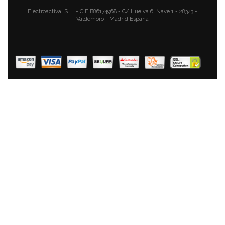
Electroactiva, S.L. - CIF B86174968 - C/ Huelva 6, Nave 1 - 28343 -
Valdemoro - Madrid España
MPM MMW-04 Set Cortapelos Inalámbrico, Afeitadora
Para Hombre, Depiladora Corporal, Cabeza, Barba,
Nariz Y Orejas, Con Accesorios, Cabezales
Intercambiables, 45 Minutos De Autonomía
48,90 €
32,90 €
AÑADIR AL CARRITO
Adler AD 2911 Cortapelos Para Nariz Y Orejas,
Cuchillas De Acero Inoxidable, Afeitadora, Sin Dolor,