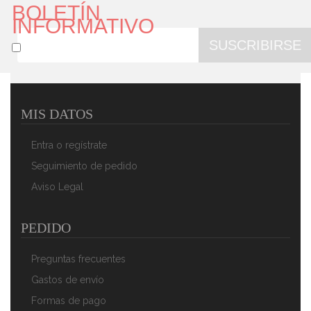
BOLETÍN
INFORMATIVO
SUSCRIBIRSE
MIS DATOS
Camry CR 2821 Cortapelos Para Mascotas, Perros,
Gatos, Profesional, Cabezal Titanio, Cuhillas
Entra o regístrate
Cerámicas, Inalámbrica 2 X Bateria Recargable, Bajo
Ruido Y Vibración, 4 Peines Para Pelo Rizado,
Seguimiento de pedido
Ondulado, Largo De Animales, 35W
Aviso Legal
55,90 €
38,90 €
AÑADIR AL CARRITO
PEDIDO
Preguntas frecuentes
Gastos de envío
Formas de pago