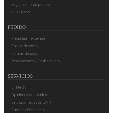
50,90 €
33,90 €
Seguimiento de pedido
Aviso Legal
AÑADIR AL CARRITO
PEDIDO
Preguntas frecuentes
Gastos de envío
Formas de pago
Devoluciones / Desistimiento
SERVICIOS
Clatronic WK 3576 - Hervidor De Agua Eléctrico,
Capacidad De 1,5 L, 2200 W, Color Negro Y Plata
Contacto
52,90 €
35,90 €
Opiniones de clientes
AÑADIR AL CARRITO
Servicios Técnicos (SAT)
Cupones Descuento