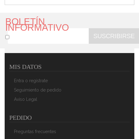
BOLETÍN
INFORMATIVO
SUSCRIBIRSE
MIS DATOS
Magefesa GRANA - Bateria De Cocina 5 Piezas,
Inducción, Antiadherente Libre De PFOA, Limpieza
Entra o regístrate
Lavavajillas Apta Para Todas Las Cocinas,
Vitroceramica, Gas
Seguimiento de pedido
69,90 €
47,90 €
Aviso Legal
AÑADIR AL CARRITO
PEDIDO
Preguntas frecuentes