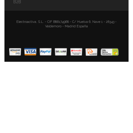
B2B
Magefesa Kenia Bateria De Cocina 7 Piezas + Set
Juego 3 Sartenes 18-20-24 Cm, Inducción,
Electroactiva, S.L. - CIF B86174968 - C/ Huelva 6, Nave 1 - 28343 -
Valdemoro - Madrid España
Antiadherente Libre De PFOA, Limpieza Lavavajillas
Apta Para Todas Las Cocinas, Vitroceramica, Gas
106,93 €
77,20 €
AÑADIR AL CARRITO
Smile Wood Batería Cocina Inducción 3 Piezas Aluminio
Fundido Antiadherente ILAG ULTIMATE Sin PFOA