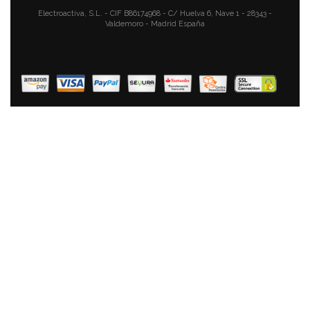
Swan Retro SWKA1024GN Set 3 Botes Cocina
Electroactiva, S.L. - CIF B86174968 - C/ Huelva 6, Nave 1 - 28343 -
Valdemoro - Madrid España
Almacenaje 1,2 L Herméticos, Envases De Plástico Y
Acero Inoxidable, Para Especias, Té ,Café, Pasta,
Cereales, Arroz, Juego Tarros Diseño Vintage, Verde
52,90 €
35,90 €
AÑADIR AL CARRITO
Swan Retro SWKA1024GRN Set 3 Botes Cocina
Almacenaje 1,2 L Herméticos, Envases De Plástico Y
Acero Inoxidable, Para Especias, Té ,Café, Pasta,
Cereales, Arroz, Juego Tarros Diseño Vintage, Gris