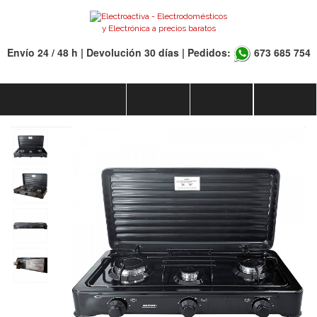
Envío 24 / 48 h | Devolución 30 días | Pedidos:
673 685 754