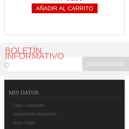
AÑADIR AL CARRITO
BOLETÍN
INFORMATIVO
SUSCRIBIRSE
MIS DATOS
MPM MBL-22 Batidora De Vaso Good To Go Para
Smoothies, Batidora Personal, 2 Botellas Portátiles, 0,6
Entra o regístrate
Litros, Sin BPA, 2 Velocidades, Cuchillas De Acero
Inoxidable, 350W, Blanco/Gris
Seguimiento de pedido
54,90 €
37,90 €
Aviso Legal