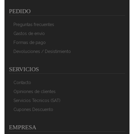
AÑADIR AL CARRITO
PEDIDO
Preguntas frecuentes
Gastos de envío
Formas de pago
Devoluciones / Desistimiento
SERVICIOS
Adler AD-4076 Batidora Americana De Vaso Cristal 1,5
Litros, 2 Velocidades, Cuchillas Acero Inoxidable,
Contacto
1000W
Opiniones de clientes
59,90 €
41,90 €
Servicios Técnicos (SAT)
AÑADIR AL CARRITO
Cupones Descuento
EMPRESA