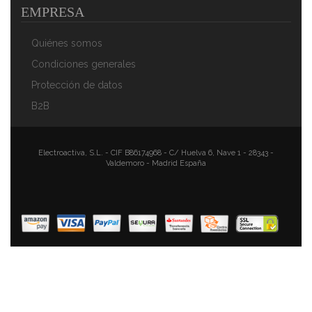
EMPRESA
Quiénes somos
Condiciones generales
Protección de datos
B2B
Electroactiva, S.L. - CIF B86174968 - C/ Huelva 6, Nave 1 - 28343 -
Valdemoro - Madrid España