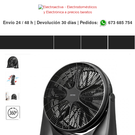
Envío 24 / 48 h | Devolución 30 días | Pedidos:
673 685 754