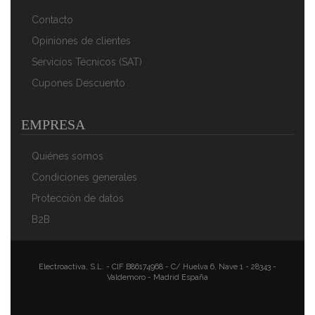
Contacto
Opiniones de clientes
Servicios Técnicos (SAT)
Cupones Descuento
EMPRESA
Quiénes somos
Condiciones generales
Protección de datos
B2B
Electroactiva, S.L. - CIF B86174968 - C/ Huelva 6, Nave 1 - 28343 -
Valdemoro - Madrid España