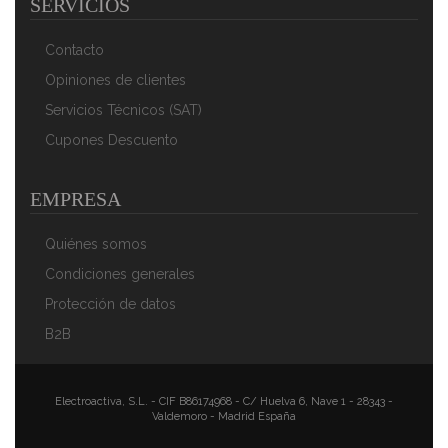
SERVICIOS
Contacto
Opiniones de clientes
Servicios Técnicos (SAT)
Cupones Descuento
EMPRESA
Quiénes somos
Condiciones generales
Protección de datos
B2B
Electroactiva, S.L. - CIF B86174968 - C/ Huelva 6, Nave 1 - 28343 -
Valdemoro - Madrid España