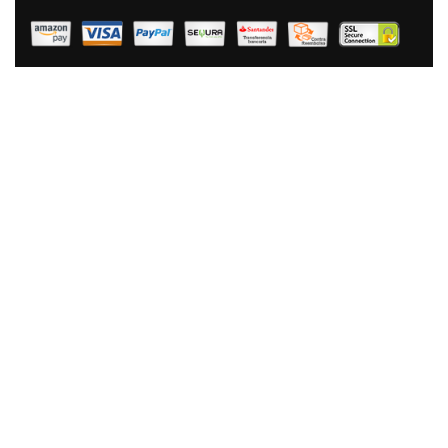
AÑADIR AL CARRITO
Clatronic UM 3470 Batidora De Vaso, Jarra 1,5 Litros, 5
Velocidades + Turbo, Cuchillas De Acero Inoxidable,
500W, Blanco
61,90 €
42,89 €
AÑADIR AL CARRITO