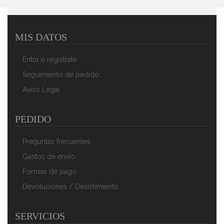
MIS DATOS
MPM MBL-22 Batidora De Vaso Good To Go Para
Smoothies, Batidora Personal, 2 Botellas Portátiles, 0,6
Entra o regístrate
Litros, Sin BPA, 2 Velocidades, Cuchillas De Acero
Inoxidable, 350W, Blanco/Gris
Seguimiento de pedido
54,90 €
37,90 €
Aviso Legal
AÑADIR AL CARRITO
PEDIDO
Preguntas frecuentes
Gastos de envío
Formas de pago
Devoluciones / Desistimiento
SERVICIOS