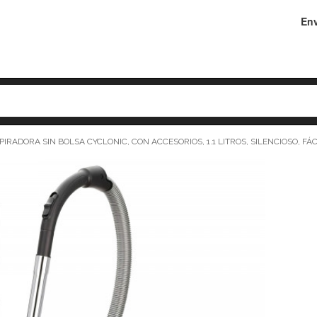
Env
IRADORA SIN BOLSA CYCLONIC, CON ACCESORIOS, 1.1 LITROS, SILENCIOSO, FÁ