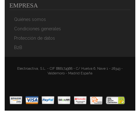
EMPRESA
Quiénes somos
Condiciones generales
Protección de datos
B2B
Magefesa Kenia Bateria De Cocina 7 Piezas + Set
Juego 3 Sartenes 18-20-24 Cm, Inducción,
Electroactiva, S.L. - CIF B86174968 - C/ Huelva 6, Nave 1 - 28343 -
Valdemoro - Madrid España
Antiadherente Libre De PFOA, Limpieza Lavavajillas
Apta Para Todas Las Cocinas, Vitroceramica, Gas
106,93 €
77,20 €
AÑADIR AL CARRITO