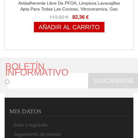
Antiadherente Libre De PFOA, Limpieza Lavavajillas
Apta Para Todas Las Cocinas, Vitroceramica, Gas
113,82 €
82,36 €
AÑADIR AL CARRITO
BOLETÍN
INFORMATIVO
SUSCRIBIRSE
MIS DATOS
Magefesa GRANA - Bateria De Cocina 5 Piezas,
Inducción, Antiadherente Libre De PFOA, Limpieza
Entra o regístrate
Lavavajillas Apta Para Todas Las Cocinas,
Vitroceramica, Gas
Seguimiento de pedido