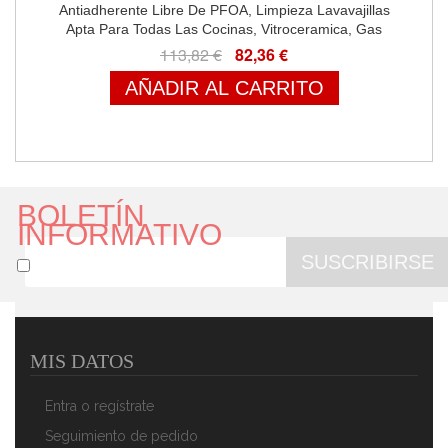
Antiadherente Libre De PFOA, Limpieza Lavavajillas
Apta Para Todas Las Cocinas, Vitroceramica, Gas
113,82 €
82,36 €
AÑADIR AL CARRITO
BOLETÍN
INFORMATIVO
SUSCRIBIRSE
MIS DATOS
Magefesa GRANA - Bateria De Cocina 5 Piezas,
Inducción, Antiadherente Libre De PFOA, Limpieza
Entra o regístrate
Lavavajillas Apta Para Todas Las Cocinas,
Vitroceramica, Gas
Seguimiento de pedido