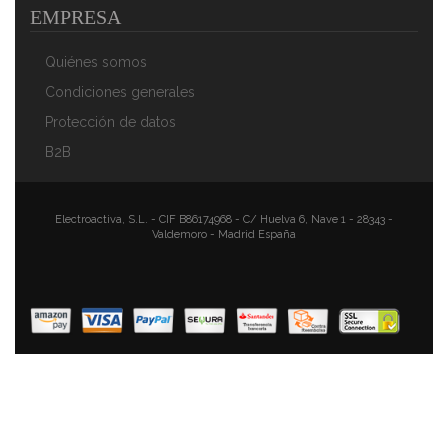
EMPRESA
Quiénes somos
Condiciones generales
Protección de datos
B2B
Magefesa Kenia Bateria De Cocina 7 Piezas + Set
Juego 3 Sartenes 18-20-24 Cm, Inducción,
Electroactiva, S.L. - CIF B86174968 - C/ Huelva 6, Nave 1 - 28343 -
Valdemoro - Madrid España
Antiadherente Libre De PFOA, Limpieza Lavavajillas
Apta Para Todas Las Cocinas, Vitroceramica, Gas
106,93 €
77,20 €
AÑADIR AL CARRITO