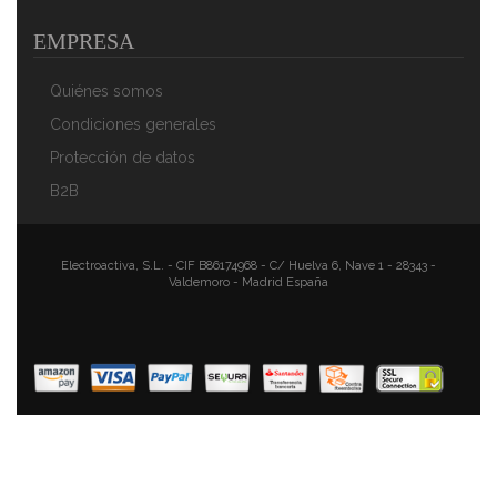
EMPRESA
Quiénes somos
Condiciones generales
Protección de datos
B2B
Electroactiva, S.L. - CIF B86174968 - C/ Huelva 6, Nave 1 - 28343 -
Valdemoro - Madrid España