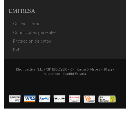
EMPRESA
Quiénes somos
Condiciones generales
Protección de datos
B2B
Electroactiva, S.L. - CIF B86174968 - C/ Huelva 6, Nave 1 - 28343 -
Valdemoro - Madrid España