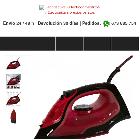
Envío 24 / 48 h | Devolución 30 días | Pedidos:
673 685 754