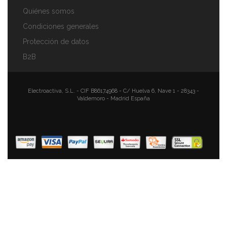
Quiénes somos
Condiciones generales
Protección de datos
B2B
Electroactiva, S.L. - CIF B86174968 - C/ Huelva 6, Nave 1 - 28343 -
Valdemoro - Madrid España