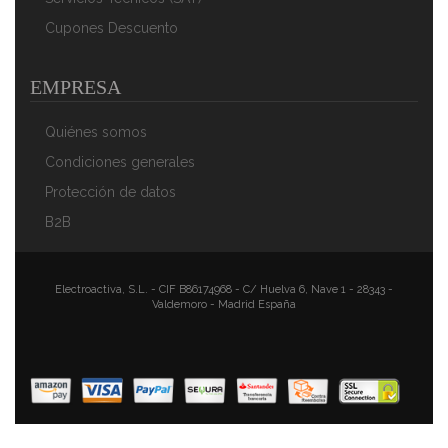
Cupones Descuento
EMPRESA
Quiénes somos
Condiciones generales
Protección de datos
B2B
Electroactiva, S.L. - CIF B86174968 - C/ Huelva 6, Nave 1 - 28343 -
Valdemoro - Madrid España