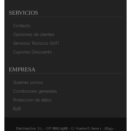
SERVICIOS
Contacto
Opiniones de clientes
Servicios Técnicos (SAT)
Cupones Descuento
EMPRESA
Quiénes somos
Condiciones generales
Protección de datos
B2B
Electroactiva, S.L. - CIF B86174968 - C/ Huelva 6, Nave 1 - 28343 -