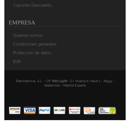
AÑADIR AL CARRITO
Cupones Descuento
EMPRESA
Quiénes somos
Condiciones generales
Protección de datos
B2B
Electroactiva, S.L. - CIF B86174968 - C/ Huelva 6, Nave 1 - 28343 -
Valdemoro - Madrid España