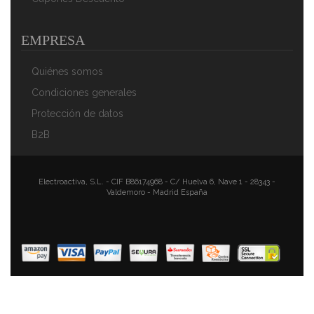
EMPRESA
Quiénes somos
Condiciones generales
Protección de datos
B2B
Electroactiva, S.L. - CIF B86174968 - C/ Huelva 6, Nave 1 - 28343 -
Valdemoro - Madrid España