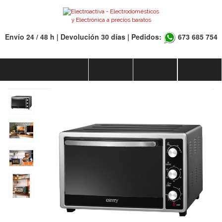
Envío 24 / 48 h | Devolución 30 días | Pedidos:
673 685 754