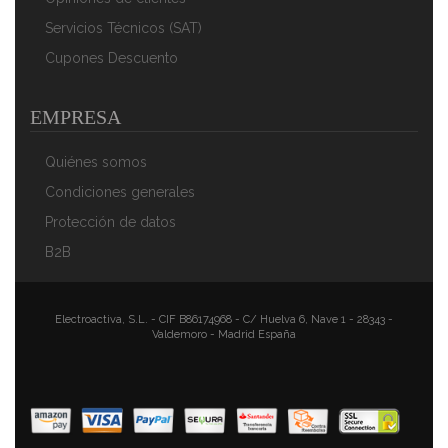
Servicios Técnicos (SAT)
Cupones Descuento
EMPRESA
Quiénes somos
Condiciones generales
Protección de datos
B2B
Electroactiva, S.L. - CIF B86174968 - C/ Huelva 6, Nave 1 - 28343 -
Valdemoro - Madrid España