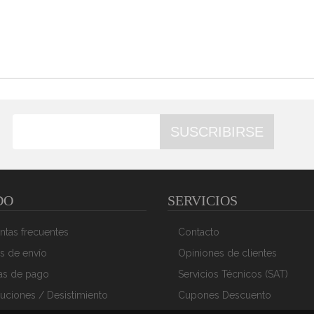
SUSCRIBIRSE
DO
SERVICIOS
ntas frecuentes
Contacto
s de envío
Opiniones de clientes
as de pago
Servicios Técnicos (SAT)
uciones / Desistimiento
Cupones Descuento