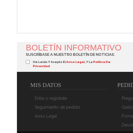
BOLETÍN INFORMATIVO
SUSCRÍBASE A NUESTRO BOLETÍN DE NOTICIAS:
He Leido Y Acepto El
Aviso Legal
, Y La
Política De
Privacidad
MIS DATOS
PEDI
Entra o regístrate
Pregu
Seguimiento de pedido
Gasto
Aviso Legal
Form
Devol