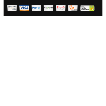
40,90 €
26,90 €
AÑADIR AL CARRITO
Briebe Manta Sofá Invierno Pequeña Sedalina Lisa Y
Borreguito Polar Sherpa 130x160cm, Plaid Calentita,
Gruesa Y Extra Suave 100% Microfibra, Lavable A
Máquina, Reversible Para Cama 90/105cm, Azul
Petróleo
40,90 €
26,90 €
AÑADIR AL CARRITO