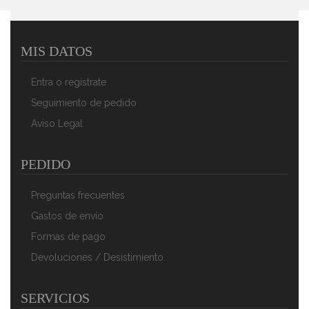
MIS DATOS
Briebe Manta Sofá Invierno Pequeña Sedalina Lisa Y
Borreguito Polar Sherpa 130x160cm, Plaid Calentita,
Entra o regístrate
Gruesa Y Extra Suave 100% Microfibra, Lavable A
Máquina, Reversible Para Cama 90/105cm, Perla
Seguimiento de pedido
40,90 €
26,90 €
Aviso Legal
AÑADIR AL CARRITO
PEDIDO
Preguntas frecuentes
Gastos de envío
Formas de pago
Devoluciones / Desistimiento
SERVICIOS