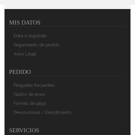
MIS DATOS
Briebe Manta Sofá Invierno Pequeña Sedalina Lisa Y
Borreguito Polar Sherpa 130x160cm, Plaid Calentita,
Entra o regístrate
Gruesa Y Extra Suave 100% Microfibra, Lavable A
Máquina, Reversible Para Cama 90/105cm, Perla
Seguimiento de pedido
40,90 €
26,90 €
Aviso Legal
AÑADIR AL CARRITO
PEDIDO
Preguntas frecuentes
Gastos de envío
Formas de pago
Devoluciones / Desistimiento
SERVICIOS