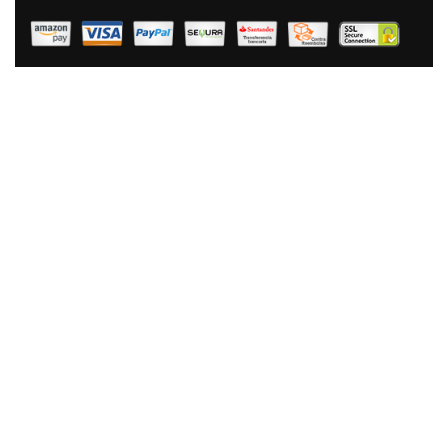
40,90 €
26,90 €
AÑADIR AL CARRITO
Briebe Manta Sofá Invierno Pequeña Sedalina Lisa Y
Borreguito Polar Sherpa 130x160cm, Plaid Calentita,
Gruesa Y Extra Suave 100% Microfibra, Lavable A
Máquina, Reversible Para Cama 90/105cm, Azul
Petróleo
40,90 €
26,90 €
AÑADIR AL CARRITO