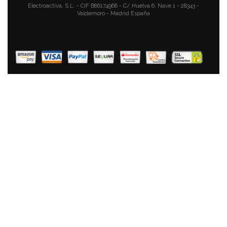
Electroactiva, S.L. - CIF B86174968 - C/ Huelva 6, Nave 1 - 28343 -
Valdemoro - Madrid España