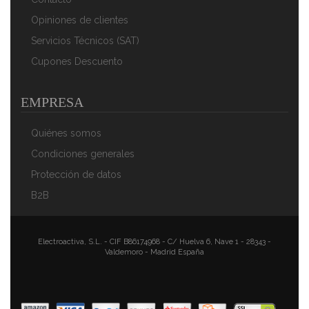
Opiniones de clientes
Servicios Técnicos (SAT)
Cupones Descuento
EMPRESA
Quiénes somos
Condiciones generales
Protección de datos
B2B
Electroactiva, S.L. - CIF B86174968 - C/ Huelva 6, Nave 1 - 28343 -
Valdemoro - Madrid España