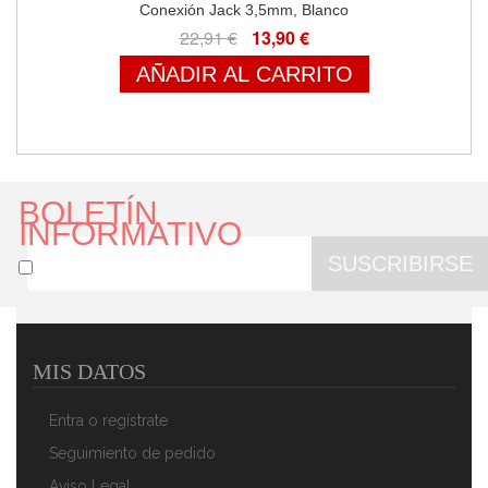
Conexión Jack 3,5mm, Blanco
22,91 €
13,90 €
AÑADIR AL CARRITO
BOLETÍN
INFORMATIVO
SUSCRIBIRSE
MIS DATOS
Koss CS100 USB Auriculares Con Cable Y Micrófono
Con Cancelación Ruido, Cascos De Diadema Ajustables
Entra o regístrate
On Ear Para Videoconferencia Oficina, Call Center,
Comunicación, Skype, Zoom
Seguimiento de pedido
64,90 €
46,90 €
Aviso Legal