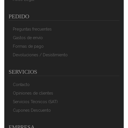
AÑADIR AL CARRITO
PEDIDO
Preguntas frecuentes
Gastos de envío
Formas de pago
Devoluciones / Desistimiento
SERVICIOS
Koss CS95 USB Auriculares Con Cable Y Micrófono
Con Cancelación Ruido, Cascos De Diadema
Contacto
Monoaurales Ajustables Para Videoconferencia Oficina,
Opiniones de clientes
Call Center, Comunicación, Skype, Zoom
56,89 €
39,91 €
Servicios Técnicos (SAT)
Cupones Descuento
AÑADIR AL CARRITO
EMPRESA