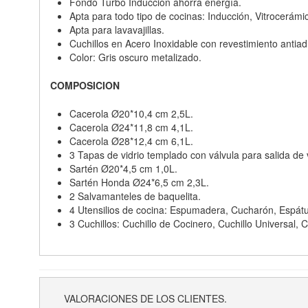
Fondo Turbo Inducción ahorra energía.
Apta para todo tipo de cocinas: Inducción, Vitrocerámic
Apta para lavavajillas.
Cuchillos en Acero Inoxidable con revestimiento antia
Color: Gris oscuro metalizado.
COMPOSICION
Cacerola Ø20*10,4 cm 2,5L.
Cacerola Ø24*11,8 cm 4,1L.
Cacerola Ø28*12,4 cm 6,1L.
3 Tapas de vidrio templado con válvula para salida de
Sartén Ø20*4,5 cm 1,0L.
Sartén Honda Ø24*6,5 cm 2,3L.
2 Salvamanteles de baquelita.
4 Utensilios de cocina: Espumadera, Cucharón, Espátul
3 Cuchillos: Cuchillo de Cocinero, Cuchillo Universal, C
VALORACIONES DE LOS CLIENTES.