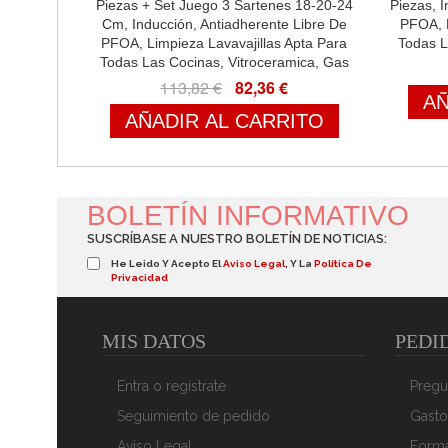
Piezas + Set Juego 3 Sartenes 18-20-24
Piezas, 
Cm, Inducción, Antiadherente Libre De
PFOA, L
PFOA, Limpieza Lavavajillas Apta Para
Todas L
Todas Las Cocinas, Vitroceramica, Gas
113,82 €
82,36 €
AÑ
AÑADIR AL CARRITO
BOLETÍN INFORMATIVO
SUSCRÍBASE A NUESTRO BOLETÍN DE NOTICIAS:
He Leido Y Acepto El
Aviso Legal
, Y La
Política De
Privacidad
MIS DATOS
PEDI
Entra o regístrate
Pregu
Smile Wood Batería Cocina Inducción 3
Swan 
Seguimiento de pedido
Gasto
Piezas Aluminio Fundido Antiadherente
Cocina
ILAG ULTIMATE Sin PFOA PTFE, Set
Vidrio, A
Aviso Legal
Form