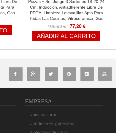
 Libre De
Piezas + Set Juego 3 Sartenes 18-20-24
pta Para
Cm, Inducción, Antiadherente Libre De
ica, Gas
PFOA, Limpieza Lavavajillas Apta Para
Todas Las Cocinas, Vitroceramica, Gas
106,93 €
77,20 €
ITO
AÑADIR AL CARRITO
EMPRESA
Quiénes somos
ía Cocina
Berlinger Haus Moonlight Batería Cocina
Condiciones generales
erente
Inducción 10 Piezas, Antiadherente Titanio
Set 3
Sin PFOA, Aluminio, Set 3 Cazuelas, 3
Protección de datos