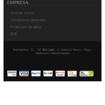
EMPRESA
Quiénes somos
Condiciones generales
Protección de datos
B2B
Magefesa Kenia Bateria De Cocina 7 Piezas + Set
Juego 3 Sartenes 18-20-24 Cm, Inducción,
Electroactiva, S.L. - CIF B86174968 - C/ Huelva 6, Nave 1 - 28343 -
Valdemoro - Madrid España
Antiadherente Libre De PFOA, Limpieza Lavavajillas
Apta Para Todas Las Cocinas, Vitroceramica, Gas
106,93 €
77,20 €
AÑADIR AL CARRITO