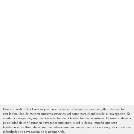
Smile Wood Batería Cocina Inducción 3 Piezas Aluminio
Fundido Antiadherente ILAG ULTIMATE Sin PFOA
PTFE, Set Cazuelas Tapas Cristal + Sartén, Asas
Silicona Efecto Madera, Vitrocerámica, Gas
118,99 €
92,89 €
AÑADIR AL CARRITO
Este sitio web utiliza Cookies propias y de terceros de análisis para recopilar información
con la finalidad de mejorar nuestros servicios, así como para el análisis de su navegación. Si
continua navegando, supone la aceptación de la instalación de las mismas. El usuario tiene la
posibilidad de configurar su navegador pudiendo, si así lo desea, impedir que sean
instaladas en su disco duro, aunque deberá tener en cuenta que dicha acción podrá ocasionar
dificultades de navegación de la página web.