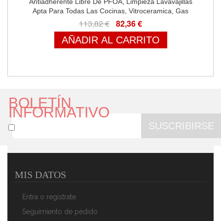
Antiadherente Libre De PFOA, Limpieza Lavavajillas
Apta Para Todas Las Cocinas, Vitroceramica, Gas
113,82 €
82,36 €
AÑADIR AL CARRITO
BOLETÍN
INFORMATIVO
SUSCRIBIRSE
MIS DATOS
Magefesa GRANA - Bateria De Cocina 5 Piezas,
Inducción, Antiadherente Libre De PFOA, Limpieza
Entra o regístrate
Lavavajillas Apta Para Todas Las Cocinas,
Vitroceramica, Gas
Seguimiento de pedido