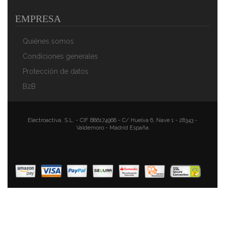
EMPRESA
Quiénes somos
Condiciones generales
Protección de datos
B2B
Electroactiva, S.L. - CIF B86174968 - C/ Huelva 6, Nave 1 - 28343 -
Valdemoro - Madrid España