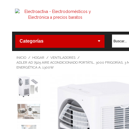
Categorías
INICIO
/
HOGAR
/
VENTILADORES
/
ADLER AD 7925 AIRE ACONDICIONADO PORTÁTIL, 3000 FRIGORÍAS, 
ENERGÉTICA A, 1300W