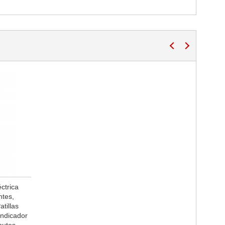
ctrica
ntes,
tillas
Indicador