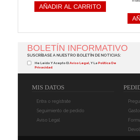
Ina
AÑADIR AL CARRITO
AÑ
BOLETÍN INFORMATIVO
SUSCRÍBASE A NUESTRO BOLETÍN DE NOTICIAS:
He Leido Y Acepto El
Aviso Legal
, Y La
Política De
Privacidad
MIS DATOS
PEDI
Entra o regístrate
Pregu
Seguimiento de pedido
Gasto
Aviso Legal
Form
Devol