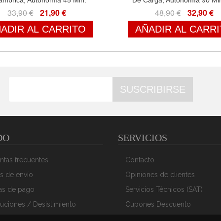
lámbrica, Autonomía 45 Min.
De Carga, Autonomía 90 Mi
33,90 €
21,90 €
48,90 €
32,90 €
ADIR AL CARRITO
AÑADIR AL CARR
SUSCRIBIRSE
DO
SERVICIOS
ntas frecuentes
Contacto
s de envío
Opiniones de clientes
as de pago
Servicios Técnicos (SAT)
uciones / Desistimiento
Cupones Descuento