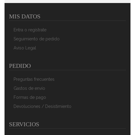
MIS DATOS
Camry CR 7964 Humidificador De Aire Ultrasónico 4,2
L, Silencioso, Mando A Distancia, 300 Ml/h, Filtro De
Entra o regístrate
Agua, Cobertura 35 M², Temporizador, Difusor Aceites
Esenciales, Pantalla LCD, Blanco
Seguimiento de pedido
80,90 €
56,89 €
Aviso Legal
AÑADIR AL CARRITO
PEDIDO
Preguntas frecuentes
Gastos de envío
Formas de pago
Devoluciones / Desistimiento
SERVICIOS