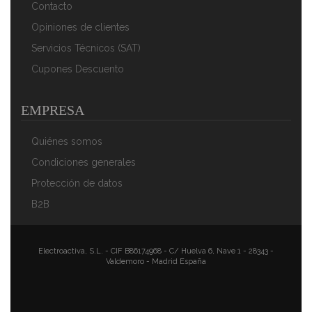
Contacto
Opiniones de clientes
Servicios Técnicos (SAT)
Cupones Descuento
EMPRESA
Quiénes somos
Condiciones generales
Protección de datos
B2B
Electroactiva, S.L. - CIF B86174968 - C/ Huelva 6, Nave 1 - 28343 -
Valdemoro - Madrid España