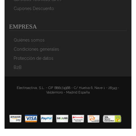
Cupones Descuento
EMPRESA
Quiénes somos
Condiciones generales
Protección de datos
B2B
Electroactiva, S.L. - CIF B86174968 - C/ Huelva 6, Nave 1 - 28343 -
Valdemoro - Madrid España