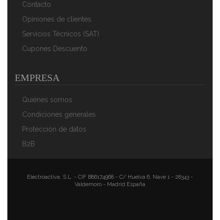
Contacto
Opiniones de clientes
Servicios Técnicos (SAT)
Cupones Descuento
EMPRESA
Quiénes somos
Condiciones generales
Protección de datos
B2B
Electroactiva, S.L. - CIF B86174968 - C/ Huelva 6, Nave 1 - 28343 -
Valdemoro - Madrid España