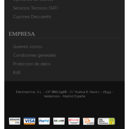
Servicios Técnicos (SAT)
Cupones Descuento
EMPRESA
Quiénes somos
Condiciones generales
Protección de datos
B2B
Electroactiva, S.L. - CIF B86174968 - C/ Huelva 6, Nave 1 - 28343 -
Valdemoro - Madrid España