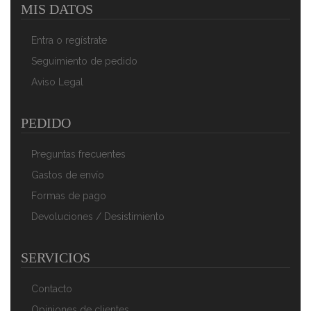
MIS DATOS
Camry CR 7964 Humidificador De Aire Ultrasónico 4,2
L, Silencioso, Mando A Distancia, 300 Ml/h, Filtro De
Entra o regístrate
Agua, Cobertura 35 M², Temporizador, Difusor Aceites
Esenciales, Pantalla LCD, Blanco
Seguimiento de pedido
80,90 €
56,89 €
Aviso Legal
AÑADIR AL CARRITO
PEDIDO
Preguntas frecuentes
Gastos de envío
Formas de pago
Devoluciones / Desistimiento
SERVICIOS
Contacto
Opiniones de clientes