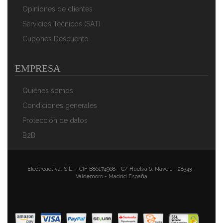
Opiniones de clientes
Servicios Técnicos (SAT)
Cupones Descuento
EMPRESA
Quiénes somos
Condiciones generales
Protección de datos
B2B
Electroactiva, S.L. - CIF B86174968 - C/ Huelva 6, Nave 1 - 28343 -
Valdemoro - Madrid España