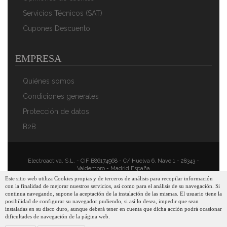
Servicios Técnicos (SAT)
Cupones Descuento
EMPRESA
Quiénes somos
Condiciones generales
Protección de datos
B2B
Electroactiva, S.L. - CIF B86174968 - C/ Huelva 6, Nave 1 - 28343 -
Valdemoro - Madrid España
Este sitio web utiliza Cookies propias y de terceros de análisis para recopilar información
con la finalidad de mejorar nuestros servicios, así como para el análisis de su navegación. Si
continua navegando, supone la aceptación de la instalación de las mismas. El usuario tiene la
posibilidad de configurar su navegador pudiendo, si así lo desea, impedir que sean
instaladas en su disco duro, aunque deberá tener en cuenta que dicha acción podrá ocasionar
dificultades de navegación de la página web.